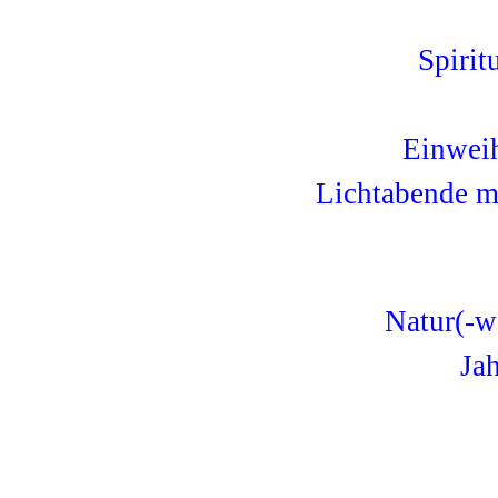
Spirit
Einwei
Lichtabende mi
Natur(-w
Jah