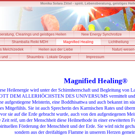
Monika Solara Zittel - spirit. Lebensberatung, geistiges H
beratung, Clearings und geistiges Heilen
New Energy Synchrotize
Shamballa Reiki MDH
Magnified Healing
Lichtheilung
es Melchizedek
Heilen aus der Liebe
-
Natur(-wesen
 und ...
Shaumbra - Lokale Gruppe
Impressum
Magnified Healing®
ese Heilenergie wird unter der Schirmherrschaft und Begleitung von
OTT DEM ALLERHÖCHSTEN DES UNIVERSUMS vermittelt und ang
ne aufgestiegene Meisterin, eine Boddhisattwa und auch bekannt im sü
es Mitgefühls. Sie ist auch Sprecherin des Karmischen Rates und überm
vor sie auf die Erde gebracht wurde, auch von den aufgestiegenen Me
e Zeit reif, um der Menschheit diese Heilmethode in einer erweiterten F
pirituellen Förderung der Menschheit und der Erde. Sie wird nicht gech
sondern aus der dreifaltigen Flamme in unserem Herzen ge