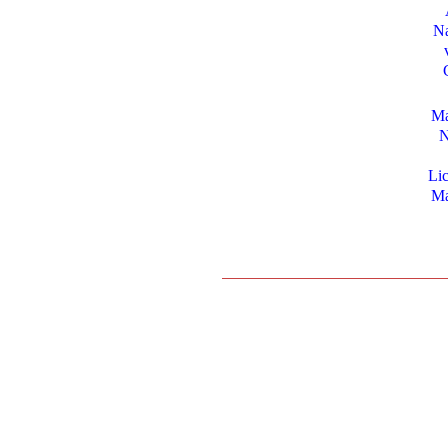
Na
Ma
N
Lic
Ma