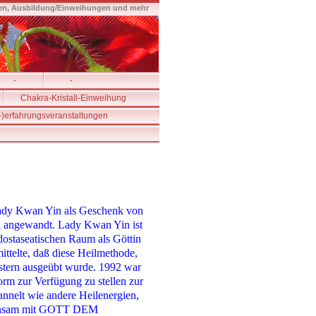
eilen, Ausbildung/Einweihungen und mehr
-
-
Chakra-Kristall-Einweihung
-)erfahrungsveranstaltungen
 Lady Kwan Yin als Geschenk von
ewandt. Lady Kwan Yin ist
dostaseatischen Raum als Göttin
ittelte, daß diese Heilmethode,
istern ausgeübt wurde. 1992 war
orm zur Verfügung zu stellen zur
annelt wie andere Heilenergien,
meinsam mit GOTT DEM