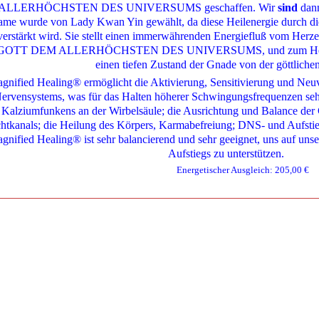
ALLERHÖCHSTEN DES UNIVERSUMS geschaffen. Wir
sind
dan
me wurde von Lady Kwan Yin gewählt, da diese Heilenergie durch die
verstärkt wird. Sie stellt einen immerwährenden Energiefluß vom Herz
GOTT DEM ALLERHÖCHSTEN DES UNIVERSUMS, und zum Herzen d
einen tiefen Zustand der Gnade von der göttliche
gnified Healing® ermöglicht die Aktivierung, Sensitivierung und Ne
ervensystems, was für das Halten höherer Schwingungsfrequenzen sehr
Kalziumfunkens an der Wirbelsäule; die Ausrichtung und Balance der
htkanals; die Heilung des Körpers, Karmabefreiung; DNS- und Aufstie
gnified Healing®
ist sehr balancierend und sehr geeignet, uns auf un
Aufstiegs zu unterstützen.
Energetischer Ausgleich: 205,00 €