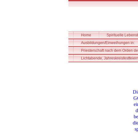
Home
Spirituelle Lebens
Ausbildungen/Einweihungen in:
Priesterschaft nach dem Orden d
Lichtabende, Jahreskreisfestfeiern
Di
G
ei
d
be
di
s